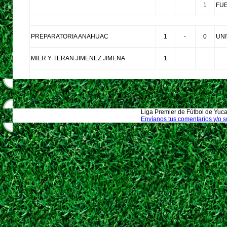
1
FU
PREPARATORIA ANAHUAC
1
-
0
UN
MIER Y TERAN JIMENEZ JIMENA
1
Liga Premier de Fútbol de Yuca
Envíanos tus comentarios y/o 