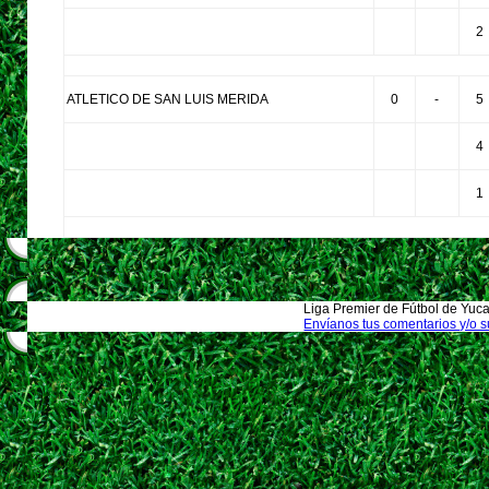
2
ATLETICO DE SAN LUIS MERIDA
0
-
5
4
1
Liga Premier de Fútbol de Yuca
Envíanos tus comentarios y/o 